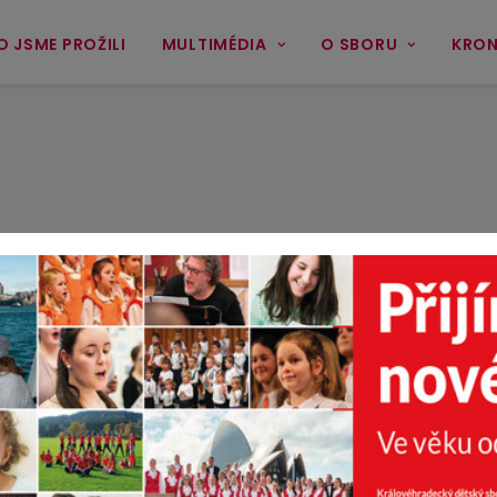
O JSME PROŽILI
MULTIMÉDIA
O SBORU
KRON