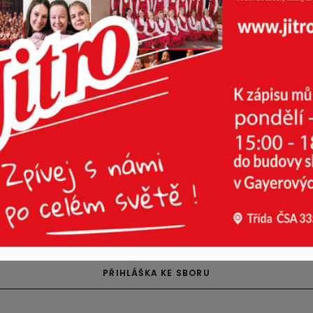
ové
Telefon:
+420 775 620 096
(
E-mail:
zus@jitro.cz
Žáky lze omlouvat i prostřed
ch
PŘIHLÁŠKA KE SBORU