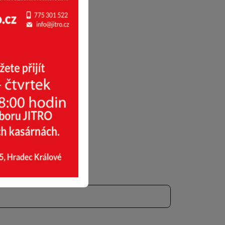
ředitelka školy)
nictvím SMS.