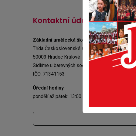
Kontaktní údaje
Základní umělecká škola JITRO Hradec Král
Třída Československé armády 335
50003 Hradec Králové
Sídlíme u barevných soch v Gayerových kasárná
IČO: 71341153
Úřední hodiny
pondělí až pátek: 13:00 – 17:00