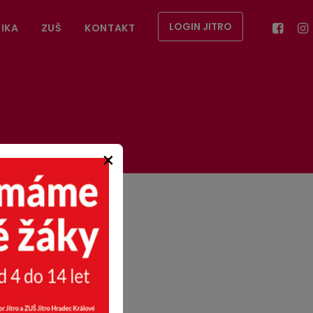
LOGIN JITRO
IKA
ZUŠ
KONTAKT
×
Wald. Strávili jsme
ch