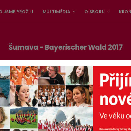
O JSME PROŽILI
MULTIMÉDIA
O SBORU
KRON
Šumava - Bayerischer Wald 2017
 z již tradičního Festivalu duchovní hudby Šumava – Bayerischer 
bné krajině a svým zpěvem udělali radost publiku na obou straná
si fotografie!