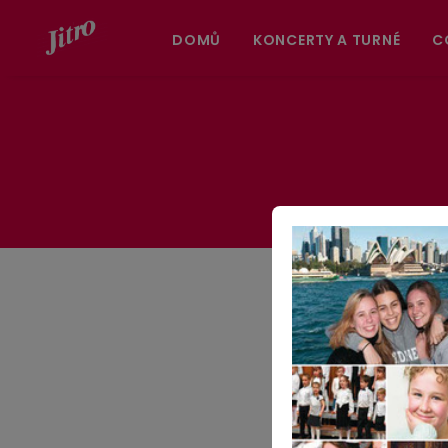
DOMŮ
KONCERTY A TURNÉ
C
Vrátili jsme se
krásné 3 dny v male
hranice.
Prohlédněte 