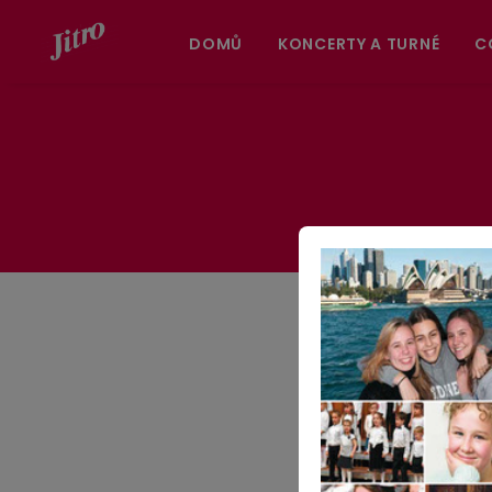
DOMŮ
KONCERTY A TURNÉ
C
Jitro v opravdu
Mariánskou mši Petr
na novém CD Českéh