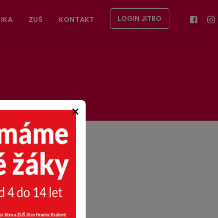
LOGIN JITRO
IKA
ZUŠ
KONTAKT
×
ůžete poslechnout