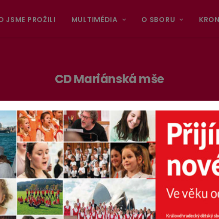
O JSME PROŽILI
MULTIMÉDIA
O SBORU
KRON
CD Mariánská mše
 dobré společnosti.
a Fialy v podání Královéhradeckého dětského sboru JITRO si m
o filharmonického sboru Brno.